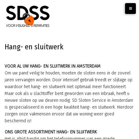
Skip
to
content
Hang- en sluitwerk
VOOR AL UW HANG- EN SLUITWERK IN AMSTERDAM
Om uw pand veilig te houden, moeten de sloten eens in de zoveel
jaren vervangen worden. Door intensief gebruik treedt er slijtage op
waardoor het hang- en sluitwerk niet optimaal meer functioneert.
Maar ook als u slachtoffer bent geworden van een inbraak, heeft u
nieuwe sloten op uw deuren nodig. SD Sloten Service in Amsterdam
is gespecialiseerd in een hoge kwaliteit hang- en sluitwerk. Hierdoor
zorgen onze vakmensen ervoor dat uw woning weer goed
beschermd is!
ONS GROTE ASSORTIMENT HANG- EN SLUITWERK
Het is altijd handig om het telefoonnummer van een goede