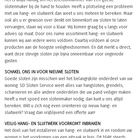
slotenmaker bij de hand te houden. Heeft u plotseling een probleem
met uw hang- en sluitwerk dan weet u ons meteen te bereiken. Maar
ook als u er gewoon over denkt om binnenkort uw sloten te laten
vervangen, staan wij voor u klaar. Wij komen graag bij u langs voor
advies op maat. Door ons ruime assortiment hang- en sluitwerk
kunnen wij aan iedere wens voldoen. Daarbij voldoen al onze
producten aan de hoogste veiligheidsnormen. En dat merkt u direct,
want deze stevige sloten zijn bijna onneembaar voor ongenode
gasten.
SCHAKEL ONS IN VOOR NIEUWE SLOTEN
Goede sloten zijn misschien wel het belangrijkste onderdeel van uw
woning. SD Sloten Service weet alles van hangsloten, grendels,
scharnieren en alle andere onderdelen die uw pand veiliger maken.
Heeft u met spoed een slotenmaker nodig, dan kunt u ons altijd
bereiken. Wilt u zich nog even oriënteren op nieuw hang- en
sluitwerk? Vraag dan vrijblijvend een offerte aan!
VEILIG HANG- EN SLUITWERK VOORKOMT INBRAKEN
Het doel van het installeren van hang- en sluitwerk in en rondom uw
woning is het voorkomen van een inbraak in huis. Dit blijkt steeds