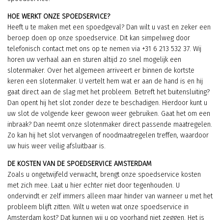
HOE WERKT ONZE SPOEDSERVICE?
Heeft u te maken met een spoedgeval? Dan wilt u vast en zeker een
beroep doen op onze spoedservice. Dit kan simpelweg door
telefonisch contact met ons op te nemen via
+31 6 213 532 37
. Wij
horen uw verhaal aan en sturen altijd zo snel mogelijk een
slotenmaker. Over het algemeen arriveert er binnen de kortste
keren een slotenmaker. U vertelt hem wat er aan de hand is en hij
gaat direct aan de slag met het probleem. Betreft het buitensluiting?
Dan opent hij het slot zonder deze te beschadigen. Hierdoor kunt u
uw slot de volgende keer gewoon weer gebruiken. Gaat het om een
inbraak? Dan neemt onze slotenmaker direct passende maatregelen.
Zo kan hij het slot vervangen of noodmaatregelen treffen, waardoor
uw huis weer veilig afsluitbaar is.
DE KOSTEN VAN DE SPOEDSERVICE AMSTERDAM
Zoals u ongetwijfeld verwacht, brengt onze spoedservice kosten
met zich mee. Laat u hier echter niet door tegenhouden. U
ondervindt er zelf immers alleen maar hinder van wanneer u met het
probleem blijft zitten. Wilt u weten wat onze spoedservice in
Amsterdam kost? Dat kunnen wij u op voorhand niet zeggen. Het is